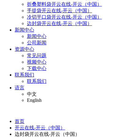
折叠塑料袋开云在线-开云（中国）
手提袋开云在线-开云（中国）
冷切平口袋开云在线-开云（中国）
边封袋开云在线-开云（中国）
新闻中心
新闻中心
公司新闻
资源中心
常见问题
视频中心
下载中心
联系我们
联系我们
语言
中文
English
首页
开云在线-开云（中国）
边封袋开云在线-开云（中国）