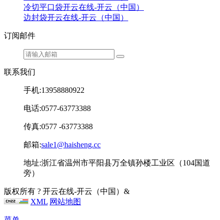
冷切平口袋开云在线-开云（中国）
边封袋开云在线-开云（中国）
订阅邮件
联系我们
手机:13958880922
电话:0577-63773388
传真:0577 -63773388
邮箱:
sale1@haisheng.cc
地址:浙江省温州市平阳县万全镇孙楼工业区（104国道
旁）
版权所有 ? 开云在线-开云（中国）&
浙ICP备12025722号-1
XML
网站地图
技术支持：橙树网络
菜单