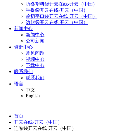
折叠塑料袋开云在线-开云（中国）
手提袋开云在线-开云（中国）
冷切平口袋开云在线-开云（中国）
边封袋开云在线-开云（中国）
新闻中心
新闻中心
公司新闻
资源中心
常见问题
视频中心
下载中心
联系我们
联系我们
语言
中文
English
首页
开云在线-开云（中国）
连卷袋开云在线-开云（中国）