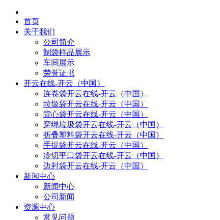
首页
关于我们
公司简介
制袋样品展示
车间展示
荣誉证书
开云在线-开云（中国）
连卷袋开云在线-开云（中国）
垃圾袋开云在线-开云（中国）
背心袋开云在线-开云（中国）
穿绳垃圾袋开云在线-开云（中国）
折叠塑料袋开云在线-开云（中国）
手提袋开云在线-开云（中国）
冷切平口袋开云在线-开云（中国）
边封袋开云在线-开云（中国）
新闻中心
新闻中心
公司新闻
资源中心
常见问题