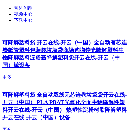
常见问题
视频中心
下载中心
可降解塑料袋 开云在线-开云（中国）全自动有芯连
卷纸管塑料包装袋垃圾袋商场购物袋光降解塑料生
物降解塑料淀粉基降解塑料袋开云在线-开云（中
国）械设备
更多
可降解塑料袋 全自动双线无芯连卷垃圾袋开云在线-
开云（中国） PLA PBAT光氧化全面生物降解性塑
料开云在线-开云（中国） 热塑性淀粉树脂降解塑料
开云在线-开云（中国）设备
更多