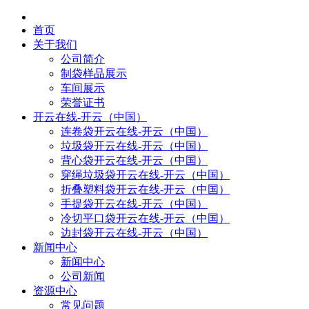
首页
关于我们
公司简介
制袋样品展示
车间展示
荣誉证书
开云在线-开云（中国）
连卷袋开云在线-开云（中国）
垃圾袋开云在线-开云（中国）
背心袋开云在线-开云（中国）
穿绳垃圾袋开云在线-开云（中国）
折叠塑料袋开云在线-开云（中国）
手提袋开云在线-开云（中国）
冷切平口袋开云在线-开云（中国）
边封袋开云在线-开云（中国）
新闻中心
新闻中心
公司新闻
资源中心
常见问题