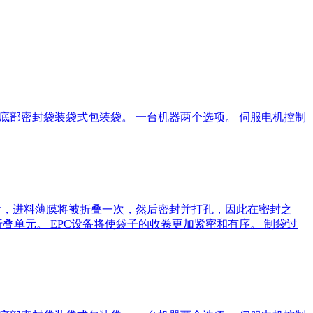
底部密封袋装袋式包装袋。 一台机器两个选项。 伺服电机控制
后，进料薄膜将被折叠一次，然后密封并打孔，因此在密封之
折叠单元。 EPC设备将使袋子的收卷更加紧密和有序。 制袋过