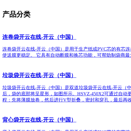
产品分类
连卷袋开云在线-开云（中国）
连卷袋开云在线-开云（中国）是用于生产纸或PVC芯的有芯
使送膜更稳定。 它具有自动断膜和换芯功能，可帮助制袋商最
垃圾袋开云在线-开云（中国）
垃圾袋开云在线-开云（中国）是双道垃圾袋开云在线-开云（
后，袋的底部将呈星形，如图所示。HSVZ-450X2可通过自
程：先将薄膜放卷，然后进行V型折叠，密封和穿孔，最后再收
背心袋开云在线-开云（中国）