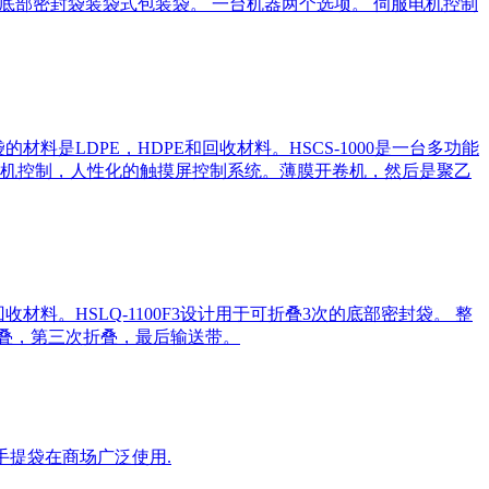
底部密封袋装袋式包装袋。 一台机器两个选项。 伺服电机控制
是LDPE，HDPE和回收材料。HSCS-1000是一台多功能
电机控制，人性化的触摸屏控制系统。薄膜开卷机，然后是聚乙
料。HSLQ-1100F3设计用于可折叠3次的底部密封袋。 整
叠，第三次折叠，最后输送带。
手提袋在商场广泛使用.