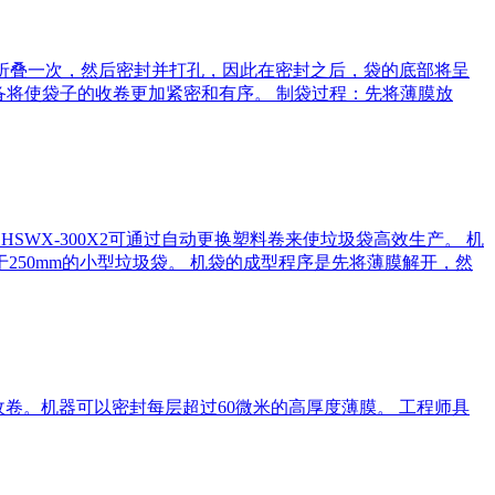
将被折叠一次，然后密封并打孔，因此在密封之后，袋的底部将呈
C设备将使袋子的收卷更加紧密和有序。 制袋过程：先将薄膜放
HSWX-300X2可通过自动更换塑料卷来使垃圾袋高效生产。 机
50mm的小型垃圾袋。 机袋的成型程序是先将薄膜解开，然
收卷。机器可以密封每层超过60微米的高厚度薄膜。 工程师具