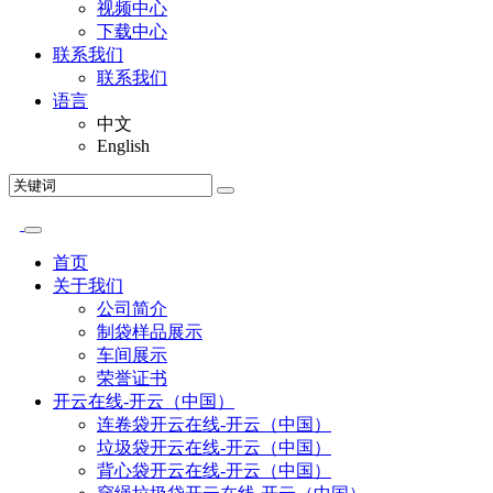
视频中心
下载中心
联系我们
联系我们
语言
中文
English
首页
关于我们
公司简介
制袋样品展示
车间展示
荣誉证书
开云在线-开云（中国）
连卷袋开云在线-开云（中国）
垃圾袋开云在线-开云（中国）
背心袋开云在线-开云（中国）