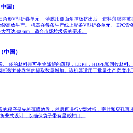
（中国）
道都有三角形V型折叠单元。 薄膜用侧面角撑板挤出后，进料薄膜
垃圾袋高效生产。 机器在每条生产线上配备V型折叠单元。 EP
大可达300mm，适合市场垃圾袋的要求。
云（中国）
袋。 袋的材料是可生物降解的薄膜，LDPE，HDPE和回收材料。
断裂并使卷筒的提取数量增加。该机器适用于批量生产宽度小于2
。 制袋的程序是先将薄膜放卷，然后再进行V型对折，密封和穿孔再
采用折叠式设计，以确保袋子带有星形封口。