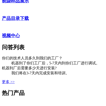
制袋样品展示
产品目录下载
视频中心
问答列表
你们的技术人员多久到我们的工厂？
机器到了你们工厂后，5-7天内到你们工厂进行调试。
机器到厂后需要多少天进行安装?
我们将在3-7天内完成安装和培训。
更多 >>
热门产品