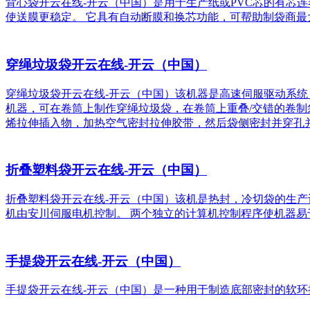
背心袋开云在线-开云（中国）是用于生产纸或PVC芯的有芯
使送膜更稳定。 它具有自动断膜和换芯功能，可帮助制袋商最
穿绳垃圾袋开云在线-开云（中国）
穿绳垃圾袋开云在线-开云（中国）该机器是高速伺服驱动系统，设
机器，可在卷筒上制作穿绳垃圾袋，在卷筒上重叠/交错的卷制
烯拉伸插入物，加热空气密封拉伸胶带，然后袋侧密封并穿孔
折叠塑料袋开云在线-开云（中国）
折叠塑料袋开云在线-开云（中国）该机是热封，冷切袋的生产设备
机由安川伺服电机控制。 两个独立的计算机控制程序使机器
手提袋开云在线-开云（中国）
手提袋开云在线-开云（中国）是一种用于制造底部密封的软环