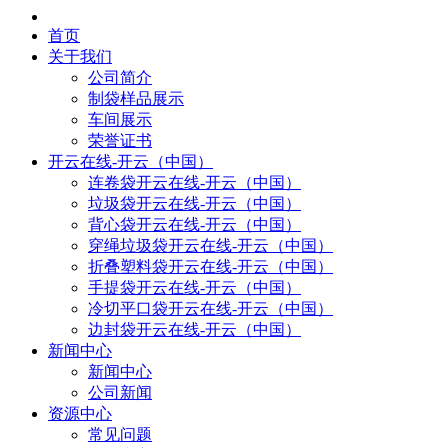
首页
关于我们
公司简介
制袋样品展示
车间展示
荣誉证书
开云在线-开云（中国）
连卷袋开云在线-开云（中国）
垃圾袋开云在线-开云（中国）
背心袋开云在线-开云（中国）
穿绳垃圾袋开云在线-开云（中国）
折叠塑料袋开云在线-开云（中国）
手提袋开云在线-开云（中国）
冷切平口袋开云在线-开云（中国）
边封袋开云在线-开云（中国）
新闻中心
新闻中心
公司新闻
资源中心
常见问题