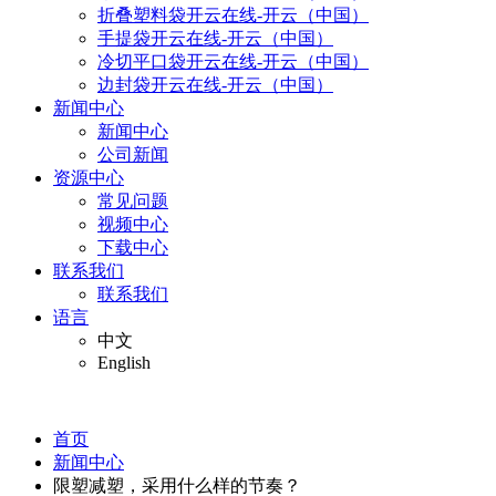
折叠塑料袋开云在线-开云（中国）
手提袋开云在线-开云（中国）
冷切平口袋开云在线-开云（中国）
边封袋开云在线-开云（中国）
新闻中心
新闻中心
公司新闻
资源中心
常见问题
视频中心
下载中心
联系我们
联系我们
语言
中文
English
首页
新闻中心
限塑减塑，采用什么样的节奏？