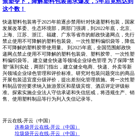
禁塑令下，降解塑料包装需求爆发，5年后竟然达到
这个数！
快递塑料包装将于2025年前逐步禁用针对快递塑料包装，国家
发展改革委、生态环境部，两部门强调，到2022年底，北京、
上海、江苏、浙江、福建、广东等省市的邮政快递网点，先行
禁止使用不可降解的塑料包装袋、一次性塑料编织袋等，降低
不可降解的塑料胶带使用量。 到2025年底，全国范围邮政快
递网点禁止使用不可降解的塑料包装袋、塑料胶带、一次性塑
料编织袋等。 建立健全快递等领域企业绿色管理 为了保障“禁
塑”落到实处，两部门指出，建立健全电商、快递、外卖等新
兴领域企业绿色管理和评价标准。研究对包装问题突出的商品
开展包装适宜度分级评价，提出差别化管理措施。将一次性塑
料制品管控要求纳入旅游景区和星级宾馆、酒店评定评级标
准。探索实施企业法人守信承诺和失信惩戒，将违规生产、销
售、使用塑料制品等行为列入失信记录等。
开云在线-开云（中国）
连卷袋开云在线-开云（中国）
垃圾袋开云在线-开云（中国）