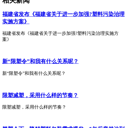
相关新闻
福建省发布《福建省关于进一步加强?塑料污染治理
实施方案》
福建省发布《福建省关于进一步加强?塑料污染治理实施方
案》
新“限塑令”和我有什么关系呢？
新“限塑令”和我有什么关系呢？
限塑减塑，采用什么样的节奏？
限塑减塑，采用什么样的节奏？