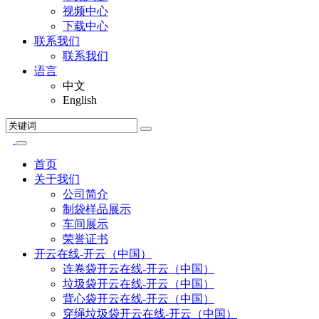
视频中心
下载中心
联系我们
联系我们
语言
中文
English
首页
关于我们
公司简介
制袋样品展示
车间展示
荣誉证书
开云在线-开云（中国）
连卷袋开云在线-开云（中国）
垃圾袋开云在线-开云（中国）
背心袋开云在线-开云（中国）
穿绳垃圾袋开云在线-开云（中国）