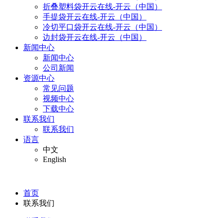
折叠塑料袋开云在线-开云（中国）
手提袋开云在线-开云（中国）
冷切平口袋开云在线-开云（中国）
边封袋开云在线-开云（中国）
新闻中心
新闻中心
公司新闻
资源中心
常见问题
视频中心
下载中心
联系我们
联系我们
语言
中文
English
首页
联系我们