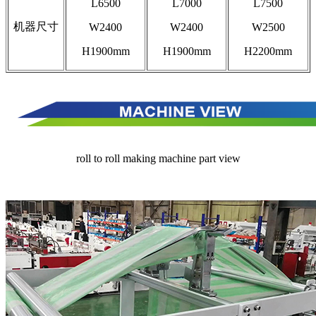
L6500
L7000
L7500
机器尺寸
W2400
W2400
W2500
H1900mm
H1900mm
H2200mm
roll to roll making machine part view