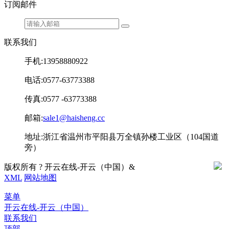
订阅邮件
联系我们
手机:13958880922
电话:0577-63773388
传真:0577 -63773388
邮箱:
sale1@haisheng.cc
地址:浙江省温州市平阳县万全镇孙楼工业区（104国道
旁）
版权所有 ? 开云在线-开云（中国）&
浙ICP备12025722号-1
XML
网站地图
技术支持：橙树网络
菜单
开云在线-开云（中国）
联系我们
顶部