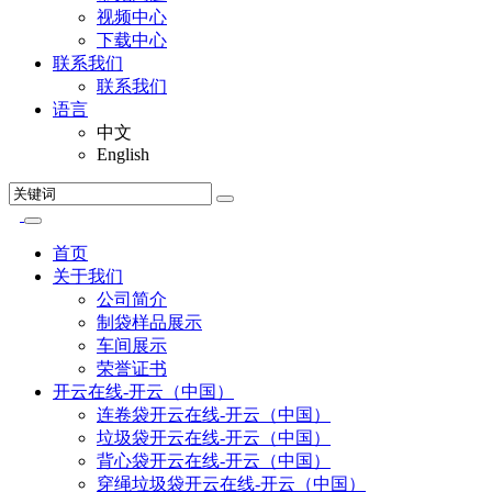
视频中心
下载中心
联系我们
联系我们
语言
中文
English
首页
关于我们
公司简介
制袋样品展示
车间展示
荣誉证书
开云在线-开云（中国）
连卷袋开云在线-开云（中国）
垃圾袋开云在线-开云（中国）
背心袋开云在线-开云（中国）
穿绳垃圾袋开云在线-开云（中国）