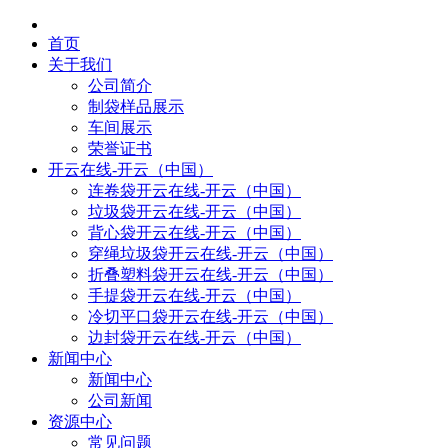
首页
关于我们
公司简介
制袋样品展示
车间展示
荣誉证书
开云在线-开云（中国）
连卷袋开云在线-开云（中国）
垃圾袋开云在线-开云（中国）
背心袋开云在线-开云（中国）
穿绳垃圾袋开云在线-开云（中国）
折叠塑料袋开云在线-开云（中国）
手提袋开云在线-开云（中国）
冷切平口袋开云在线-开云（中国）
边封袋开云在线-开云（中国）
新闻中心
新闻中心
公司新闻
资源中心
常见问题