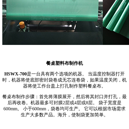
餐桌塑料布制作机
HSWX-700
是一台具有两个选项的机器。 当温度控制器打开
时，机器将使底部密封袋卷成无芯连卷袋，如果温度关闭，机
器将使工作台盖上打孔制作塑料餐桌布。
餐桌布制作步骤：首先将薄膜展开，然后将其封口并打孔，最
后再收卷。机器最多可封膜2层或4层或8层。 袋子宽度是
600mm。 小于600mm，袋卷均可生产。 它可以根据市场需求
生产大多数产品。海升，使制袋更加简单。