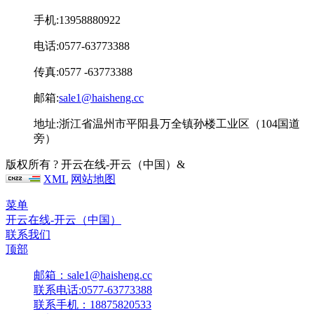
手机:13958880922
电话:0577-63773388
传真:0577 -63773388
邮箱:
sale1@haisheng.cc
地址:浙江省温州市平阳县万全镇孙楼工业区（104国道
旁）
版权所有 ? 开云在线-开云（中国）&
浙ICP备12025722号-1
XML
网站地图
技术支持：橙树网络
菜单
开云在线-开云（中国）
联系我们
顶部
邮箱：sale1@haisheng.cc
联系电话:0577-63773388
联系手机：18875820533