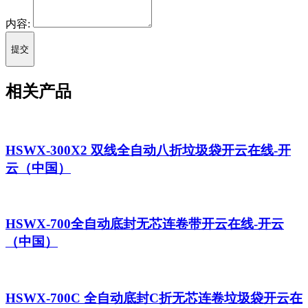
内容:
提交
相关产品
HSWX-300X2 双线全自动八折垃圾袋开云在线-开
云（中国）
HSWX-700全自动底封无芯连卷带开云在线-开云
（中国）
HSWX-700C 全自动底封C折无芯连卷垃圾袋开云在