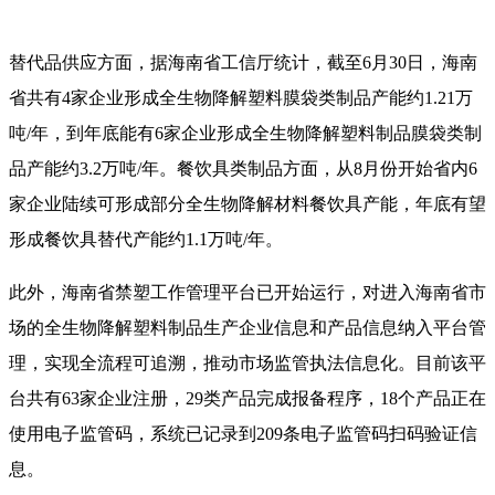
替代品供应方面，据海南省工信厅统计，截至6月30日，海南
省共有4家企业形成全生物降解塑料膜袋类制品产能约1.21万
吨/年，到年底能有6家企业形成全生物降解塑料制品膜袋类制
品产能约3.2万吨/年。餐饮具类制品方面，从8月份开始省内6
家企业陆续可形成部分全生物降解材料餐饮具产能，年底有望
形成餐饮具替代产能约1.1万吨/年。
此外，海南省禁塑工作管理平台已开始运行，对进入海南省市
场的全生物降解塑料制品生产企业信息和产品信息纳入平台管
理，实现全流程可追溯，推动市场监管执法信息化。目前该平
台共有63家企业注册，29类产品完成报备程序，18个产品正在
使用电子监管码，系统已记录到209条电子监管码扫码验证信
息。