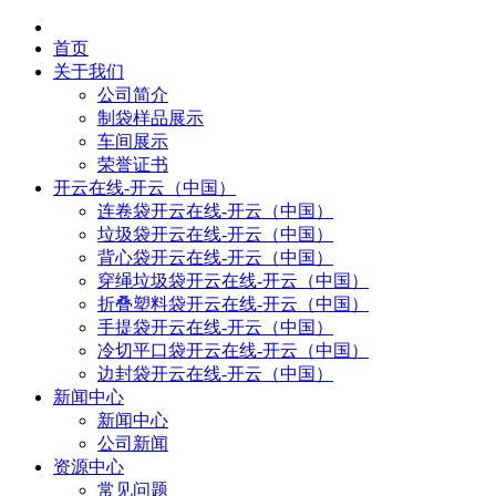
首页
关于我们
公司简介
制袋样品展示
车间展示
荣誉证书
开云在线-开云（中国）
连卷袋开云在线-开云（中国）
垃圾袋开云在线-开云（中国）
背心袋开云在线-开云（中国）
穿绳垃圾袋开云在线-开云（中国）
折叠塑料袋开云在线-开云（中国）
手提袋开云在线-开云（中国）
冷切平口袋开云在线-开云（中国）
边封袋开云在线-开云（中国）
新闻中心
新闻中心
公司新闻
资源中心
常见问题