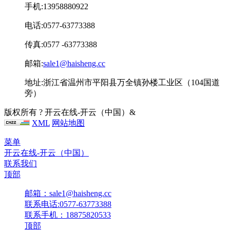
手机:13958880922
电话:0577-63773388
传真:0577 -63773388
邮箱:
sale1@haisheng.cc
地址:浙江省温州市平阳县万全镇孙楼工业区（104国道
旁）
版权所有 ? 开云在线-开云（中国）&
浙ICP备12025722号-1
XML
网站地图
技术支持：橙树网络
菜单
开云在线-开云（中国）
联系我们
顶部
邮箱：sale1@haisheng.cc
联系电话:0577-63773388
联系手机：18875820533
顶部