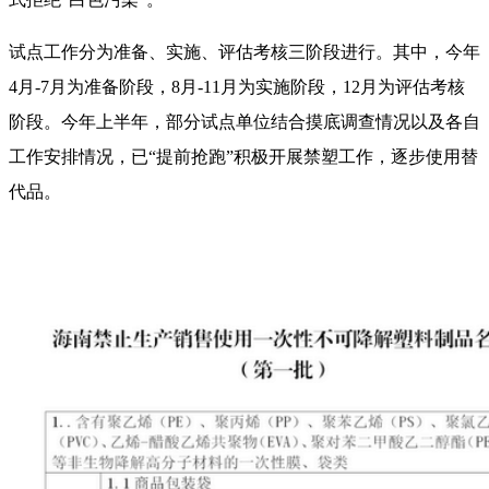
试点工作分为准备、实施、评估考核三阶段进行。其中，今年
4月-7月为准备阶段，8月-11月为实施阶段，12月为评估考核
阶段。今年上半年，部分试点单位结合摸底调查情况以及各自
工作安排情况，已“提前抢跑”积极开展禁塑工作，逐步使用替
代品。