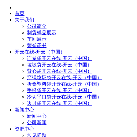
首页
关于我们
公司简介
制袋样品展示
车间展示
荣誉证书
开云在线-开云（中国）
连卷袋开云在线-开云（中国）
垃圾袋开云在线-开云（中国）
背心袋开云在线-开云（中国）
穿绳垃圾袋开云在线-开云（中国）
折叠塑料袋开云在线-开云（中国）
手提袋开云在线-开云（中国）
冷切平口袋开云在线-开云（中国）
边封袋开云在线-开云（中国）
新闻中心
新闻中心
公司新闻
资源中心
常见问题