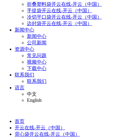
折叠塑料袋开云在线-开云（中国）
手提袋开云在线-开云（中国）
冷切平口袋开云在线-开云（中国）
边封袋开云在线-开云（中国）
新闻中心
新闻中心
公司新闻
资源中心
常见问题
视频中心
下载中心
联系我们
联系我们
语言
中文
English
首页
开云在线-开云（中国）
背心袋开云在线-开云（中国）