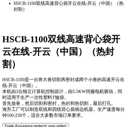
HSCB-1100双线高速背心袋开云在线-开云（中国）（热
封割）
HSCB-1100双线高速背心袋开
云在线-开云（中国）（热封
割）
HSCB-1100是一台将大卷切割再密封成两个小卷的高速开云在
线-开云（中国）。
本机由2台独立计算机控制设计，由5.5KW伺服电机驱动，同
时适用于生产一次性塑料T恤袋。
首先放卷，然后切割和密封，热封和热切割，最后打孔。
海升工厂可以制造双线和四线背心袋插边机器。生产速度每分
钟100-230个，适合大多数市场订单要求。
Trade Assurance protects your orders