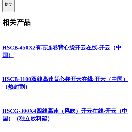
提交
相关产品
HSCB-450X2有芯连卷背心袋开云在线-开云（中
国）
HSCB-1100双线高速背心袋开云在线-开云（中国）
（热封割）
HSCG-300X4四线高速（风吹）开云在线-开云（中
国）（独立放料架）