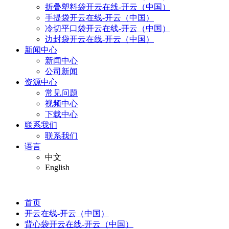
折叠塑料袋开云在线-开云（中国）
手提袋开云在线-开云（中国）
冷切平口袋开云在线-开云（中国）
边封袋开云在线-开云（中国）
新闻中心
新闻中心
公司新闻
资源中心
常见问题
视频中心
下载中心
联系我们
联系我们
语言
中文
English
首页
开云在线-开云（中国）
背心袋开云在线-开云（中国）