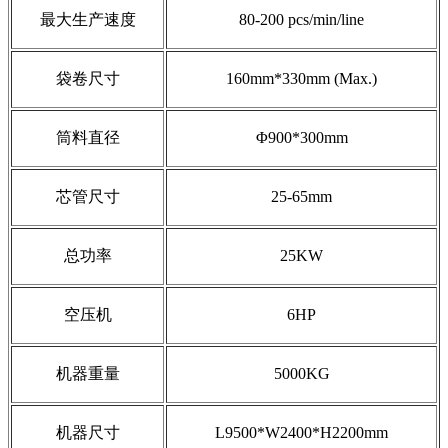
最大生产速度
80-200 pcs/min/line
袋卷尺寸
160mm*330mm (Max.)
筒料直径
Φ900*300mm
芯管尺寸
25-65mm
总功率
25KW
空压机
6HP
机器重量
5000KG
机器尺寸
L9500*W2400*H2200mm