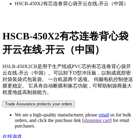
HSCB-450X2有芯连卷背心袋开云在线-开云（中国）
HSCB-450X2有芯连卷背心袋
开云在线-开云（中国）
HSLB-450X2CB是用于生产纸或PVC芯的有芯连卷背心袋开
云在线-开云（中国）。可以卸下D型冲压板，以制成底部密
封袋装袋式包装袋。 一台机器两个选项。 伺服电机控制使送
膜更稳定。 它具有自动断膜和换芯功能，可帮助制袋商最大
程度地提高制袋能力。
Trade Assurance protects your orders
We are a high-quality manufacturer, please
email
us for bulk
orders, and click the purchase link [
shopping cart
] for retail
purchases.
在线询盘