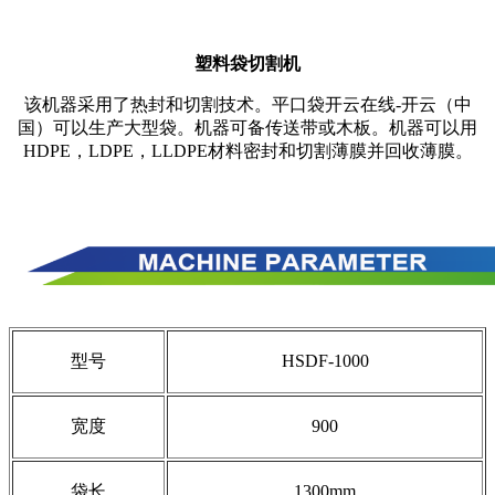
塑料袋切割机
该机器采用了热封和切割技术。平口袋开云在线-开云（中
国）可以生产大型袋。机器可备传送带或木板。机器可以用
HDPE，LDPE，LLDPE材料密封和切割薄膜并回收薄膜。
型号
HSDF-1000
宽度
900
袋长
1300mm