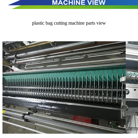
plastic bag cutting machine parts view