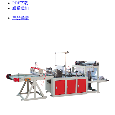
PDF下载
联系我们
产品详情